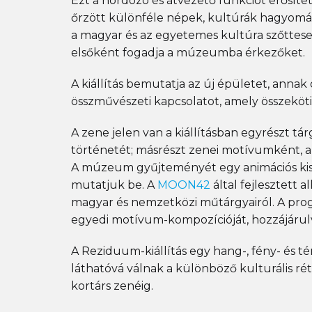
Ezt a hordozó és átvezető funkciót erősí
őrzött különféle népek, kultúrák hagyomá
a magyar és az egyetemes kultúra szőttese
elsőként fogadja a múzeumba érkezőket.
A kiállítás bemutatja az új épületet, anna
összművészeti kapcsolatot, amely összeköti
A zene jelen van a kiállításban egyrészt t
történetét; másrészt zenei motívumként, am
A múzeum gyűjteményét egy animációs kisf
mutatjuk be. A
MOON42
által fejlesztett
magyar és nemzetközi műtárgyairól. A progr
egyedi motívum-kompozícióját, hozzájárulv
A Reziduum-kiállítás egy hang-, fény- és té
láthatóvá válnak a különböző kulturális rét
kortárs zenéig.