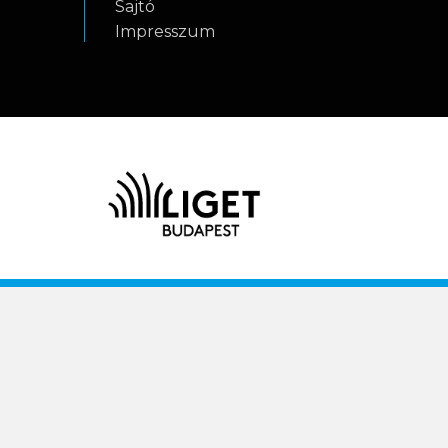
Sajtó
.
Impresszum