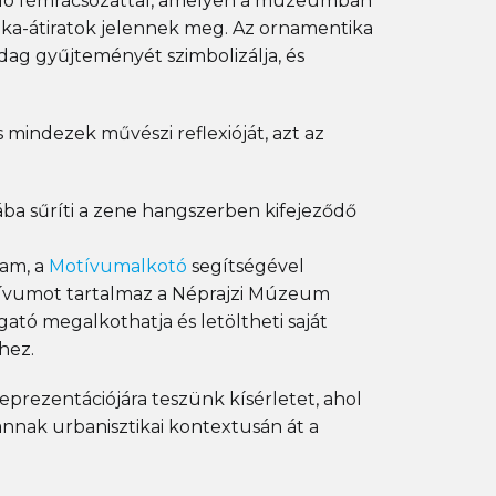
koló fémrácsozattal, amelyen a múzeumban
ka-átiratok jelennek meg. Az ornamentika
ag gyűjteményét szimbolizálja, és
mindezek művészi reflexióját, azt az
ába sűríti a zene hangszerben kifejeződő
ram, a
Motívumalkotó
segítségével
motívumot tartalmaz a Néprajzi Múzeum
ató megalkothatja és letöltheti saját
hez.
reprezentációjára teszünk kísérletet, ahol
annak urbanisztikai kontextusán át a