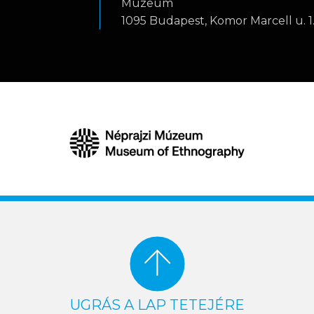
Múzeum
1095 Budapest, Komor Marcell u. 1
UGRÁS A LAP TETEJÉRE