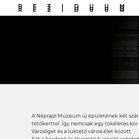
A Néprajzi Múzeum új épületének két szárn
tetőkerttel. Így nemcsak egy tökéletes kör
Városliget és a lüktető városi élet között.