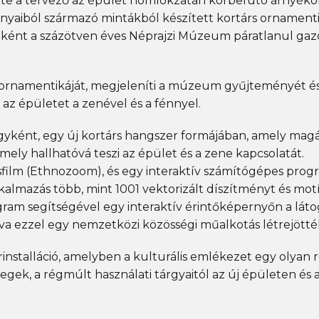
tette a tervező az épület homlokzatán körbefutó árnyé
nyaiból származó mintákból készített kortárs ornamenti
ként a százötven éves Néprajzi Múzeum páratlanul gazd
k ornamentikáját, megjeleníti a múzeum gyűjteményét és 
 az épületet a zenével és a fénnyel.
árgyként, egy új kortárs hangszer formájában, amely mag
ely hallhatóvá teszi az épület és a zene kapcsolatát.
ilm (Ethnozoom), és egy interaktív számítógépes prog
 alkalmazás több, mint 1001 vektorizált díszítményt és 
am segítségével egy interaktív érintőképernyőn a látog
a ezzel egy nemzetközi közösségi műalkotás létrejötté
rinstalláció, amelyben a kulturális emlékezet egy olyan 
egek, a régmúlt használati tárgyaitól az új épületen és 