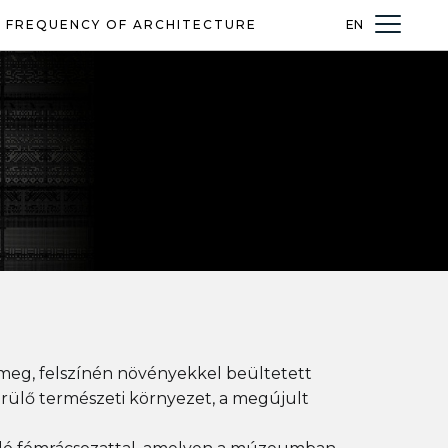
 FREQUENCY OF ARCHITECTURE
EN
 meg, felszínén növényekkel beültetett
erülő természeti környezet, a megújult